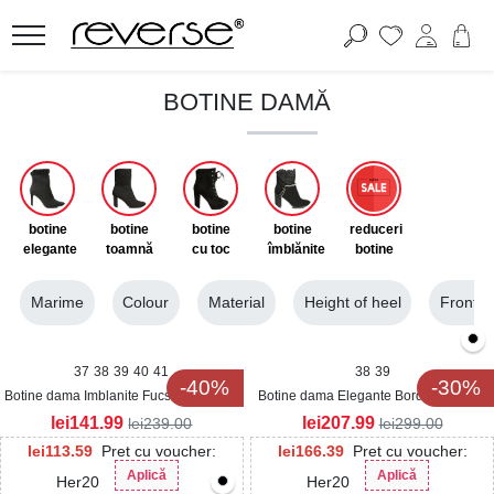
BOTINE DAMĂ
botine
botine
botine
botine
reduceri
elegante
toamnă
cu toc
îmblănite
botine
Marime
Colour
Material
Height of heel
Front P
37
38
39
40
41
38
39
-40%
-30%
Botine dama Imblanite Fucsia din Piele
Botine dama Elegante Bordo din Piele
Ecologica Lacuita Efrys
Ecologica Lacuita Graysyn
lei
141.99
lei
207.99
lei
239.00
lei
299.00
lei
113.59
Pret cu voucher:
lei
166.39
Pret cu voucher:
Aplică
Aplică
Her20
Her20