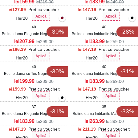
lei
159.99
lei
183.99
lei
219.00
lei
249.00
lei
127.99
Pret cu voucher:
lei
147.19
Pret cu voucher:
Aplică
Aplică
Her20
Her20
40
40
-30%
-28%
Botine dama Elegante Negre din Piele
Botine dama Imblanite Negre din Piele
Ecologica Lacuita Graysyn
Ecologica Intoarsa Bostyn2
lei
207.99
lei
183.99
lei
299.00
lei
259.00
lei
166.39
Pret cu voucher:
lei
147.19
Pret cu voucher:
Aplică
Aplică
Her20
Her20
40
40
-30%
-31%
Botine dama cu Toc Negre din Piele
Botine dama Imblanite Negre din Piele
Ecologica Intoarsa Zahara
Ecologica Gineva
lei
199.99
lei
183.99
lei
289.00
lei
269.00
lei
159.99
Pret cu voucher:
lei
147.19
Pret cu voucher:
Aplică
Aplică
Her20
Her20
37
35
-31%
-33%
Botine dama Elegante Negre din Piele
Botine dama Imblanite Maro din Piele
Ecologica Intoarsa Odisey2
Ecologica Intoarsa Zhavia
lei
183.99
lei
263.99
lei
269.00
lei
399.00
lei
147.19
Pret cu voucher:
lei
211.19
Pret cu voucher:
Aplică
Aplică
Her20
Her20