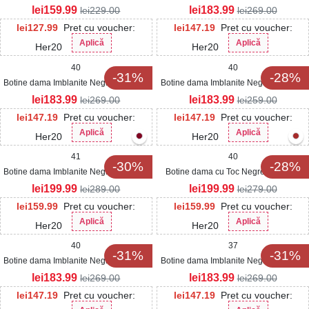
Ecologica Gursne
Ecologica Feryal
lei
159.99
lei
183.99
lei
229.00
lei
269.00
lei
127.99
Pret cu voucher:
lei
147.19
Pret cu voucher:
Aplică
Aplică
Her20
Her20
40
40
-31%
-28%
Botine dama Imblanite Negre din Piele
Botine dama Imblanite Negre din Piele
Ecologica Riwa
Ecologica Laris
lei
183.99
lei
183.99
lei
269.00
lei
259.00
lei
147.19
Pret cu voucher:
lei
147.19
Pret cu voucher:
Aplică
Aplică
Her20
Her20
41
40
-30%
-28%
Botine dama Imblanite Negre din Piele
Botine dama cu Toc Negre din Piele
Ecologica Lacuita Csilla
Ecologica Cressida
lei
199.99
lei
199.99
lei
289.00
lei
279.00
lei
159.99
Pret cu voucher:
lei
159.99
Pret cu voucher:
Aplică
Aplică
Her20
Her20
40
37
-31%
-31%
Botine dama Imblanite Negre din Piele
Botine dama Imblanite Negre din Piele
Ecologica Hanah
Ecologica Hamidy
lei
183.99
lei
183.99
lei
269.00
lei
269.00
lei
147.19
Pret cu voucher:
lei
147.19
Pret cu voucher: