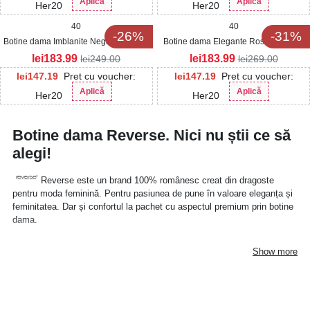
Aplică
Aplică
Her20
Her20
40
40
-26%
-31%
Botine dama Imblanite Negre din Piele
Botine dama Elegante Rosii din Piele
Ecologica Intoarsa Tarma
Ecologica Intoarsa Zaraya
lei
183.99
lei
183.99
lei
249.00
lei
269.00
lei
147.19
Pret cu voucher:
lei
147.19
Pret cu voucher:
Aplică
Aplică
Her20
Her20
Botine dama Reverse. Nici nu știi ce să
alegi!
Reverse este un brand 100% românesc creat din dragoste
pentru moda feminină. Pentru pasiunea de pune în valoare eleganța și
feminitatea. Dar și confortul la pachet cu aspectul premium prin botine
dama.
Astfel, am apărut pe piață în urmă cu zece ani ca un mic magazin
Show more
online de încălțăminte. Între timp, am crescut ca eroii din basme. Atât
de mult încât, în prezent, ne mândrim că numele nostru se află în
gândurile tuturor retailerilor de încălțăminte de top din România. Și nu
numai.