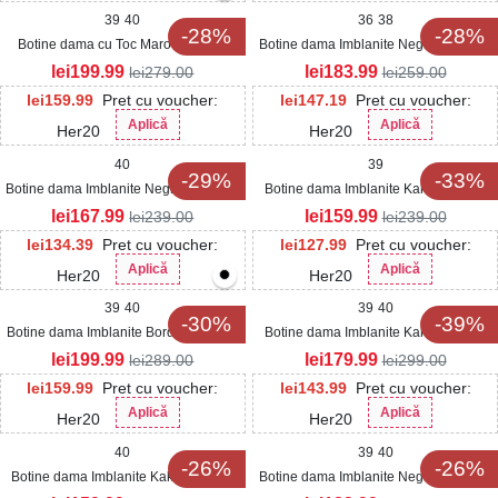
39
40
36
38
-28%
-28%
Botine dama cu Toc Maro din Piele
Botine dama Imblanite Negre din Piele
Ecologica Cressida
Ecologica Lacuita Wynne
lei
199.99
lei
183.99
lei
279.00
lei
259.00
lei
159.99
Pret cu voucher:
lei
147.19
Pret cu voucher:
Aplică
Aplică
Her20
Her20
40
39
-29%
-33%
Botine dama Imblanite Negre din Piele
Botine dama Imblanite Kaki din Piele
Ecologica Teija
Ecologica Intoarsa Tisha
lei
167.99
lei
159.99
lei
239.00
lei
239.00
lei
134.39
Pret cu voucher:
lei
127.99
Pret cu voucher:
Aplică
Aplică
Her20
Her20
39
40
39
40
-30%
-39%
Botine dama Imblanite Bordo din Piele
Botine dama Imblanite Kaki din Piele
Ecologica Lacuita Csilla
Ecologica Intoarsa Jaisme
lei
199.99
lei
179.99
lei
289.00
lei
299.00
lei
159.99
Pret cu voucher:
lei
143.99
Pret cu voucher:
Aplică
Aplică
Her20
Her20
40
39
40
-26%
-26%
Botine dama Imblanite Kaki din Piele
Botine dama Imblanite Negre din Piele
Ecologica Intoarsa Raine
Ecologica Presea