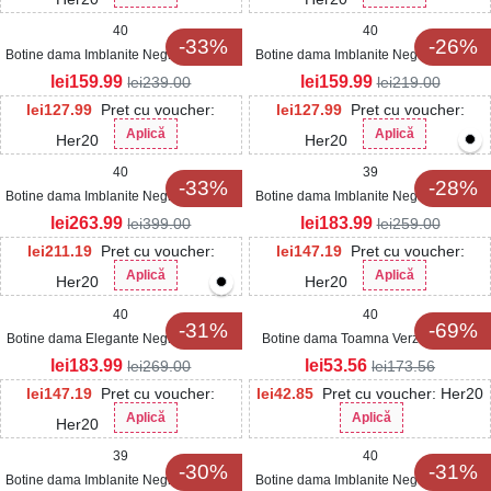
40
40
-33%
-26%
Botine dama Imblanite Negre din Piele
Botine dama Imblanite Negre din Piele
Ecologica Intoarsa Tisha
Ecologica Intoarsa Raine
lei
159.99
lei
159.99
lei
239.00
lei
219.00
lei
127.99
Pret cu voucher:
lei
127.99
Pret cu voucher:
Aplică
Aplică
Her20
Her20
40
39
-33%
-28%
Botine dama Imblanite Negre din Piele
Botine dama Imblanite Negre din Piele
Ecologica Intoarsa Zhavia
Ecologica Bostyn
lei
263.99
lei
183.99
lei
399.00
lei
259.00
lei
211.19
Pret cu voucher:
lei
147.19
Pret cu voucher:
Aplică
Aplică
Her20
Her20
40
40
-31%
-69%
Botine dama Elegante Negre din Piele
Botine dama Toamna Verzi din Textil
Ecologica Odisey
Diala
lei
183.99
lei
53.56
lei
269.00
lei
173.56
lei
147.19
Pret cu voucher:
lei
42.85
Pret cu voucher: Her20
Aplică
Aplică
Her20
39
40
-30%
-31%
Botine dama Imblanite Negre din Piele
Botine dama Imblanite Negre din Piele