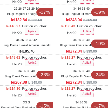
Aplică
Aplică
Her20
Her20
25
26
27
28
29
30
34
36
38
40
-17%
-19%
Blugi Regular Fit Negri Flarya
Blugi Regular Fit Maro Maliha
lei
182.84
lei
248.04
lei
222.68
lei
309.00
lei
146.27
Pret cu voucher:
lei
198.43
Pret cu voucher:
Aplică
Aplică
Her20
Her20
34
36
38
40
42
34
36
38
40
-19%
Blugi Damă Evazati Albastri Emerald
Blugi Damă Oversize Maro Rynn
lei
185.76
lei
272.84
lei
339.00
lei
148.61
Pret cu voucher:
lei
218.27
Pret cu voucher:
Aplică
Aplică
Her20
Her20
34
36
38
40
34
36
38
40
-23%
-24%
Blugi Damă Oversize Albi Mavley
Blugi Regular Fit Maro Hendrix
lei
267.88
lei
272.84
lei
349.00
lei
359.00
lei
214.30
Pret cu voucher:
lei
218.27
Pret cu voucher:
Aplică
Aplică
Her20
Her20
XS
S
34
36
38
-15%
-17%
Pantaloni Piele Ecologica Negru Zanai
Blugi Regular Fit Maro Latifa