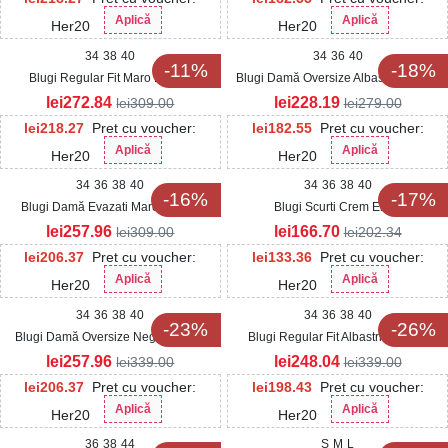
Aplică
Aplică
Her20
Her20
34
38
40
34
36
40
-11%
-18%
Blugi Regular Fit Maro Karsyn
Blugi Damă Oversize Albastri Masifa2
lei
272.84
lei
228.19
lei
309.00
lei
279.00
lei
218.27
Pret cu voucher:
lei
182.55
Pret cu voucher:
Aplică
Aplică
Her20
Her20
34
36
38
40
34
36
38
40
-16%
-17%
Blugi Damă Evazati Maro Zemira
Blugi Scurti Crem Elkey
lei
257.96
lei
166.70
lei
309.00
lei
202.34
lei
206.37
Pret cu voucher:
lei
133.36
Pret cu voucher:
Aplică
Aplică
Her20
Her20
34
36
38
40
34
36
38
40
-23%
-26%
Blugi Damă Oversize Negri Kyarah
Blugi Regular Fit Albastri Osoney
lei
257.96
lei
248.04
lei
339.00
lei
339.00
lei
206.37
Pret cu voucher:
lei
198.43
Pret cu voucher:
Aplică
Aplică
Her20
Her20
36
38
44
S
M
L