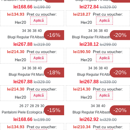
lei
168.66
lei
272.84
lei
199.00
lei
329.00
lei
134.93
Pret cu voucher:
lei
218.27
Pret cu voucher:
Aplică
Aplică
Her20
Her20
34
36
38
40
34
36
38
40
-16%
-20%
Blugi Regular Fit Albastri Aryna
Blugi Regular Fit Albastri Bronley
lei
267.88
lei
238.12
lei
319.00
lei
299.00
lei
214.30
Pret cu voucher:
lei
190.50
Pret cu voucher:
Aplică
Aplică
Her20
Her20
34
36
38
40
34
36
38
40
-18%
-20%
Blugi Regular Fit Maro Hetiris
Blugi Regular Fit Albi Elwy
lei
267.88
lei
267.88
lei
329.00
lei
339.00
lei
214.30
Pret cu voucher:
lei
214.30
Pret cu voucher:
Aplică
Aplică
Her20
Her20
26
27
28
29
30
34
38
40
-15%
-20%
Pantaloni Piele Ecologica Negru Izetta
Blugi Regular Fit Albastri Henley
lei
168.66
lei
262.92
lei
199.00
lei
329.00
lei
134.93
Pret cu voucher:
lei
210.34
Pret cu voucher: