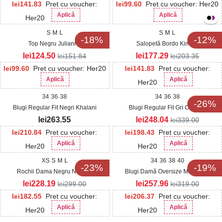
lei
141.83
Pret cu voucher:
lei
99.60
Pret cu voucher: Her20
Aplică
Aplică
Her20
S
M
L
S
M
L
-18%
-12%
Top Negru Julianna
Salopetă Bordo Kimoni
lei
124.50
lei
177.29
lei
151.84
lei
203.35
lei
99.60
Pret cu voucher: Her20
lei
141.83
Pret cu voucher:
Aplică
Aplică
Her20
34
36
38
34
36
38
-26%
Blugi Regular Fit Negri Khalani
Blugi Regular Fit Gri Osoney
lei
263.55
lei
248.04
lei
339.00
lei
210.84
Pret cu voucher:
lei
198.43
Pret cu voucher:
Aplică
Aplică
Her20
Her20
XS
S
M
L
34
36
38
40
-23%
-19%
Rochii Dama Negru Nobara
Blugi Damă Oversize Maro Alya
lei
228.19
lei
257.96
lei
299.00
lei
319.00
lei
182.55
Pret cu voucher:
lei
206.37
Pret cu voucher:
Aplică
Aplică
Her20
Her20