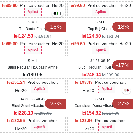
lei
99.60
Pret cu voucher: Her20
lei
99.60
Pret cu voucher: Her20
Aplică
Aplică
3
S
M
L
S
M
L
-18%
-18%
Top Bordo Emery
Top Bej Giselle
lei
124.50
lei
124.50
lei
151.84
lei
151.84
lei
99.60
Pret cu voucher: Her20
lei
99.60
Pret cu voucher: Her20
Aplică
Aplică
S
M
L
34
36
38
40
-17%
Blugi Regular Fit Albastri Amrie
Blugi Regular Fit Gri Grelys
lei
189.05
lei
248.04
lei
299.00
lei
151.24
Pret cu voucher:
lei
198.43
Pret cu voucher:
Aplică
Aplică
Her20
Her20
34
36
38
40
42
S
M
L
-23%
-27%
Blugi Scurti Albastru Tesia
Compleuri Dama Albastru Ayara
lei
228.19
lei
154.82
lei
299.00
lei
214.36
lei
182.55
Pret cu voucher:
lei
123.86
Pret cu voucher:
Aplică
Aplică
Her20
Her20