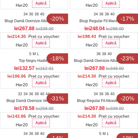
Aplică
Aplică
Her20
Her20
34
36
38
40
34
36
38
40
-20%
-17%
Blugi Damă Oversize Albastri Lotyn
Blugi Regular Fit Maro Emlyn
lei
267.88
lei
248.04
lei
339.00
lei
299.00
lei
214.30
Pret cu voucher:
lei
198.43
Pret cu voucher:
Aplică
Aplică
Her20
Her20
S
M
L
36
38
40
-18%
-23%
Top Negru Hadley
Blugi Damă Oversize Albastri Marilo
lei
132.57
lei
267.88
lei
162.01
lei
349.00
lei
106.06
Pret cu voucher:
lei
214.30
Pret cu voucher:
Aplică
Aplică
Her20
Her20
32
34
36
38
40
44
34
36
38
40
-31%
-20%
Blugi Damă Oversize Verzi Roqa
Blugi Regular Fit Albastri Baylon
lei
178.58
lei
267.88
lei
259.00
lei
339.00
lei
142.86
Pret cu voucher:
lei
214.30
Pret cu voucher:
Aplică
Aplică
Her20
Her20
34
36
38
40
S
M
L