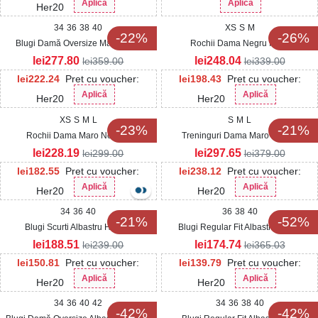
Aplică
Aplică
Her20
34
36
38
40
XS
S
M
-22%
-26%
Blugi Damă Oversize Maro Erika
Rochii Dama Negru Ilarys
lei
277.80
lei
248.04
lei
359.00
lei
339.00
lei
222.24
Pret cu voucher:
lei
198.43
Pret cu voucher:
Aplică
Aplică
Her20
Her20
XS
S
M
L
S
M
L
-23%
-21%
Rochii Dama Maro Nobara
Treninguri Dama Maro Sylvan
lei
228.19
lei
297.65
lei
299.00
lei
379.00
lei
182.55
Pret cu voucher:
lei
238.12
Pret cu voucher:
Aplică
Aplică
Her20
Her20
34
36
40
36
38
40
-21%
-52%
Blugi Scurti Albastru Hayadi
Blugi Regular Fit Albastri Elakya
lei
188.51
lei
174.74
lei
239.00
lei
365.03
lei
150.81
Pret cu voucher:
lei
139.79
Pret cu voucher:
Aplică
Aplică
Her20
Her20
34
36
40
42
34
36
38
40
-42%
-42%