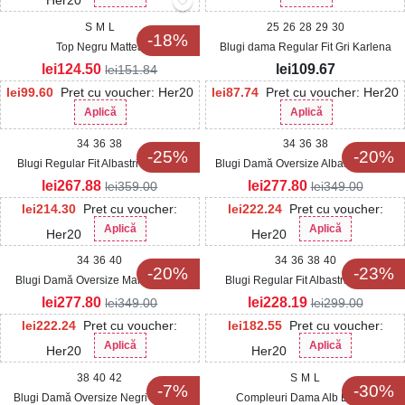
Her20
S
M
L
25
26
28
29
30
-18%
Top Negru Mattea
Blugi dama Regular Fit Gri Karlena
lei
124.50
lei
109.67
lei
151.84
lei
99.60
Pret cu voucher: Her20
lei
87.74
Pret cu voucher: Her20
Aplică
Aplică
34
36
38
34
36
38
-25%
-20%
Blugi Regular Fit Albastri Natasya
Blugi Damă Oversize Albastri Beatris
lei
267.88
lei
277.80
lei
359.00
lei
349.00
lei
214.30
Pret cu voucher:
lei
222.24
Pret cu voucher:
Aplică
Aplică
Her20
Her20
34
36
40
34
36
38
40
-20%
-23%
Blugi Damă Oversize Maro Beatris
Blugi Regular Fit Albastri Weslyn
lei
277.80
lei
228.19
lei
349.00
lei
299.00
lei
222.24
Pret cu voucher:
lei
182.55
Pret cu voucher:
Aplică
Aplică
Her20
Her20
38
40
42
S
M
L
-7%
-30%
Blugi Damă Oversize Negri Doryne
Compleuri Dama Alb Erykah