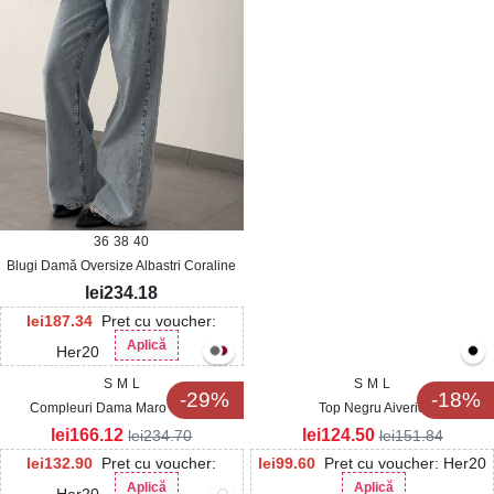
36
38
40
Blugi Damă Oversize Albastri Coraline
lei
234.18
lei
187.34
Pret cu voucher:
Aplică
Her20
S
M
L
S
M
L
-29%
-18%
Compleuri Dama Maro Justine
Top Negru Aiverie
lei
166.12
lei
124.50
lei
234.70
lei
151.84
lei
132.90
Pret cu voucher:
lei
99.60
Pret cu voucher: Her20
Aplică
Aplică