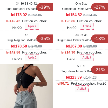
34
36
38
40
42
One Size
-39%
-27%
Blugi Regular Fit Albastri Sakshi
Compleuri Dama Mov Savyra
lei
178.02
lei
154.82
lei
293.86
lei
214.36
lei
142.42
Pret cu voucher:
lei
123.86
Pret cu voucher:
Aplică
Aplică
Her20
Her20
42
34
36
38
-35%
-18%
Blugi Regular Fit Albastri Athie
Blugi Damă Oversize Albastri Cyanne
lei
178.58
lei
267.88
lei
279.00
lei
329.00
lei
142.86
Pret cu voucher:
lei
214.30
Pret cu voucher:
Aplică
Aplică
Her20
Her20
S
L
XL
-21%
Blugi dama Mom Fit Kaki Danny
lei
113.39
lei
144.28
lei
90.71
Pret cu voucher: Her20
Aplică