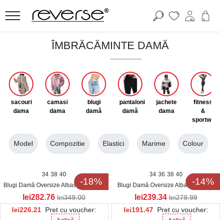
ÎMBRĂCĂMINTE DAMĂ
sacouri
camasi
blugi
pantaloni
jachete
fitness
dama
dama
damă
damă
dama
&
sportwea
Model
Compozitie
Elastici
Marime
Colour
34
38
40
34
36
38
40
-18%
-14%
Blugi Damă Oversize Albastri Xiomara
Blugi Damă Oversize Albastri Malani
lei
282.76
lei
239.34
lei
349.00
lei
278.99
lei
226.21
Pret cu voucher:
lei
191.47
Pret cu voucher: