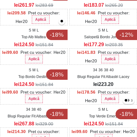
lei
261.97
lei
183.07
lei
283.69
lei
265.20
lei
209.58
Pret cu voucher:
lei
146.46
Pret cu voucher:
Aplică
Aplică
Her20
Her20
S
M
L
S
M
L
-18%
-12%
Top Alb Mattea
Salopetă Bordo Jordyn
lei
124.50
lei
177.29
lei
151.84
lei
203.35
lei
99.60
Pret cu voucher: Her20
lei
141.83
Pret cu voucher:
Aplică
Aplică
Her20
S
M
L
34
36
38
40
-18%
Top Bordo Destiny
Blugi Regular Fit Albastri Lacey
lei
124.50
lei
223.20
lei
151.84
lei
99.60
Pret cu voucher: Her20
lei
178.56
Pret cu voucher:
Aplică
Aplică
Her20
3
34
38
40
S
M
L
-18%
-18%
Blugi Regular Fit Albastri Jarzei
Top Verde Emery
lei
267.88
lei
124.50
lei
329.00
lei
151.84
lei
214.30
Pret cu voucher:
lei
99.60
Pret cu voucher: Her20