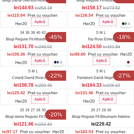
Blugi Damă Oversize Albastri Nirmala
Blugi Regular Fit Albastri Zelia
lei
144.93
lei
158.17
lei
253.18
lei
273.52
lei
115.94
Pret cu voucher:
lei
126.54
Pret cu voucher:
Aplică
Aplică
Her20
Her20
3
34
36
38
40
42
S
M
L
-45%
-18%
Blugi Regular Fit Albastri Sushmy
Top Rosu Emery
lei
131.70
lei
124.50
lei
243.02
lei
151.84
lei
105.36
Pret cu voucher:
lei
99.60
Pret cu voucher: Her20
Aplică
Aplică
Her20
3
S
M
L
S
M
L
-22%
-27%
Colanți Damă Rosii Aisley
Pantaloni Damă Negri Leona
lei
156.78
lei
164.33
lei
203.35
lei
225.62
lei
125.42
Pret cu voucher:
lei
131.46
Pret cu voucher:
Aplică
Aplică
Her20
Her20
25
26
27
28
30
26
27
29
30
-20%
Blugi dama Regular Fit Gri Kenyla
Blugi Regular Fit Bleumarin Adeline
lei
121.46
lei
229.42
lei
152.42
lei
97.17
Pret cu voucher: Her20
lei
183.54
Pret cu voucher: