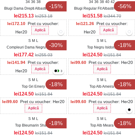
34
36
38
34
36
38
40
42
-15%
-56%
Blugi Dama Drepti Albastri Marisela
Blugi Regular Fit Albastri Damanti
lei
215.13
lei
151.58
lei
253.18
lei
344.70
lei
172.10
Pret cu voucher:
lei
121.26
Pret cu voucher:
Aplică
Aplică
Her20
Her20
S
M
L
S
M
L
-30%
-18%
Compleuri Dama Negru Maryam
Top Negru Isidora
lei
177.42
lei
124.50
lei
255.03
lei
151.84
lei
141.94
Pret cu voucher:
lei
99.60
Pret cu voucher: Her20
Aplică
Aplică
Her20
3
S
M
L
S
M
L
-18%
-18%
Top Gri Emery
Top Alb Ameira
lei
124.50
lei
124.50
lei
151.84
lei
151.84
lei
99.60
Pret cu voucher: Her20
lei
99.60
Pret cu voucher: Her20
Aplică
Aplică
S
M
L
S
M
L
-18%
-18%
Top Bleumarin Shalini
Top Alb Meara
lei
124.50
lei
124.50
lei
151.84
lei
151.84