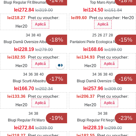
-14%
-18%
Blugi Regular Fit Bleumarin Zenvery
Top Maro Alyria
lei
272.84
lei
124.50
lei
319.00
lei
151.84
lei
218.27
Pret cu voucher:
lei
99.60
Pret cu voucher: Her20
Aplică
Aplică
Her20
34
38
40
25
26
27
28
-18%
-15%
Blugi Damă Oversize Albastri Masifa
Pantaloni Piele Ecologica Negru Camie
lei
228.19
lei
168.66
lei
279.00
lei
199.00
lei
182.55
Pret cu voucher:
lei
134.93
Pret cu voucher:
Aplică
Aplică
Her20
Her20
34
36
38
40
34
36
38
40
-17%
-16%
Blugi Scurti Albastru Litzy
Blugi Damă Oversize Gri Aralys
lei
166.70
lei
257.96
lei
202.34
lei
309.00
lei
133.36
Pret cu voucher:
lei
206.37
Pret cu voucher:
Aplică
Aplică
Her20
Her20
34
38
34
38
-19%
-23%
Blugi Regular Fit Maro Vladisla
Blugi Regular Fit Negri Harkira
lei
272.84
lei
228.19
lei
339.00
lei
299.00
lei
218.27
Pret cu voucher:
lei
182.55
Pret cu voucher: