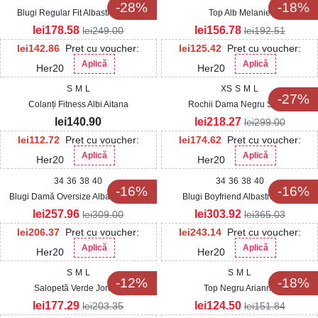
-28%
-18%
Blugi Regular Fit Albastri Nayhe
Top Alb Melanie
lei
178.58
lei
156.78
lei
249.00
lei
192.51
lei
142.86
Pret cu voucher:
lei
125.42
Pret cu voucher:
Aplică
Aplică
Her20
Her20
S
M
L
XS
S
M
L
-27%
Colanți Fitness Albi Aitana
Rochii Dama Negru Shoko
lei
140.90
lei
218.27
lei
299.00
lei
112.72
Pret cu voucher:
lei
174.62
Pret cu voucher:
Aplică
Aplică
Her20
Her20
34
36
38
40
34
36
38
40
-16%
-16%
Blugi Damă Oversize Albastri Aralys
Blugi Boyfriend Albastri Raina
lei
257.96
lei
303.92
lei
309.00
lei
365.03
lei
206.37
Pret cu voucher:
lei
243.14
Pret cu voucher:
Aplică
Aplică
Her20
Her20
S
M
L
S
M
L
-12%
-18%
Salopetă Verde Jordyn
Top Negru Arianna
lei
177.29
lei
124.50
lei
203.35
lei
151.84