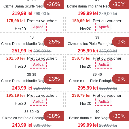
37
39
41
-26%
-30%
Cizme Dama Scurte Negre din Piele
Botine dama Imblanite Negre din Piele
Ecologica Kahlena
Ecologica Lacuita Csilla
219,99
lei
199,99
lei
299,00
lei
289,00
lei
175,99
lei
Pret cu voucher:
159,99
lei
Pret cu voucher:
Aplică
Aplică
Her20
Her20
40
39
-25%
-9%
Cizme Dama Imblanite Negre din Piele
Cizme cu toc Piele Ecologica Intoarsa
Ecologica Tamera
Negru Daesyn
251,99
lei
295,99
lei
339,00
lei
325,99
lei
201,59
lei
Pret cu voucher:
236,79
lei
Pret cu voucher:
Aplică
Aplică
Her20
Her20
38
39
39
40
-23%
-9%
Cizme Dama Imblanite Negre din Piele
Cizme cu toc Piele Ecologica Negru
Ecologica Krisha
Zoya
243,99
lei
295,99
lei
319,00
lei
325,99
lei
195,19
lei
Pret cu voucher:
236,79
lei
Pret cu voucher:
Aplică
Aplică
Her20
Her20
38
39
40
40
-28%
-30%
Cizme cu toc Piele Ecologica Intoarsa
Botine dama cu Toc Negre din Piele
Negru Scouty
Ecologica Intoarsa Zahara
243,99
lei
199,99
lei
339,00
lei
289,00
lei