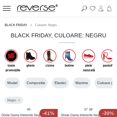
BLACK FRIDAY
Culoare: Negru
BLACK FRIDAY, CULOARE: NEGRU
toate
ghete
cizme
botine
piele
pantofi
promoțiile
naturală
Model
Compozitie
Elastici
Marime
Culoare
(1)
Negru
40
37
38
-41%
-39%
Ghete Dama Imblanite Negre din Piele
Ghete Dama Imblanite Negre din Piele