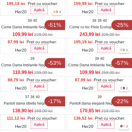
195,19
lei
Pret cu voucher:
159,99
lei
Pret cu voucher:
Aplică
Aplică
Her20
Her20
2
39
40
38
39
40
-51%
-25%
Cizme Dama Imblanite Negre din Piele
Cizme cu toc Piele Ecologica Intoarsa
Ecologica Intoarsa Izzumi
Negru Sayler
109,99
lei
243,99
lei
229,00
lei
329,00
lei
87,99
lei
Pret cu voucher:
195,19
lei
Pret cu voucher:
Aplică
Aplică
Her20
Her20
1
39
39
40
-53%
-57%
Cizme Dama Imblanite Negre din Piele
Cizme Dama Imblanite Negre din Piele
Ecologica Intoarsa Leanany
Ecologica Intoarsa Cherri
110,99
lei
109,99
lei
239,00
lei
259,00
lei
88,79
lei
Pret cu voucher:
87,99
lei
Pret cu voucher:
Aplică
Aplică
Her20
Her20
1
37
38
40
39
-17%
-22%
Pantofi dama stiletto Negri din Piele
Pantofi dama eleganti Negri din Piele
Ecologica Lacuita Creely
Ecologica Lacuita Cheska
138,90
lei
170,65
lei
169,00
lei
219,00
lei
111,12
lei
Pret cu voucher:
136,52
lei
Pret cu voucher:
Aplică
Aplică
Her20
Her20
2