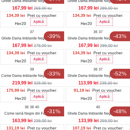
Ghete Dama Imblanite Negre din Piele
Ghete Dama Imblanite Negre din Piele
Ecologica Intoarsa Louella
Ecologica Isobella
167,99
lei
167,99
lei
269,00
lei
289,00
lei
134,39
lei
Pret cu voucher:
134,39
lei
Pret cu voucher:
Aplică
Aplică
Her20
Her20
37
36
37
-39%
-43%
Ghete Dama Imblanite Negre din Piele
Ghete Dama Imblanite Negre din Piele
Ecologica Intoarsa Aurelae2
Ecologica Lucya
167,99
lei
167,99
lei
279,00
lei
299,00
lei
134,39
lei
Pret cu voucher:
134,39
lei
Pret cu voucher:
Aplică
Aplică
Her20
Her20
39
36
37
-33%
-52%
Cizme Dama Imblanite Negre din Piele
Ghete Dama Imblanite Negre din Piele
Ecologica Ainhoa2
Ecologica Kateryna
219,99
lei
113,99
lei
329,00
lei
239,00
lei
175,99
lei
Pret cu voucher:
91,19
lei
Pret cu voucher:
Aplică
Aplică
Her20
Her20
36
38
40
40
-31%
-48%
Cizme iarnă Negre din Fas Elouise
Ghete Dama Imblanite Negre din Piele
Ecologica Intoarsa Heineka
163,99
lei
133,99
lei
239,00
lei
259,00
lei
131,19
lei
Pret cu voucher:
107,19
lei
Pret cu voucher: