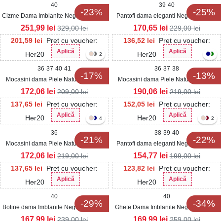
40
39
40
-23%
-25%
Cizme Dama Imblanite Negre din Piele
Pantofi dama eleganti Negri din Piele
Ecologica Sajda
Ecologica Lacuita Ayomi
251,99
lei
170,65
lei
329,00
lei
229,00
lei
201,59
lei
Pret cu voucher:
136,52
lei
Pret cu voucher:
Aplică
Aplică
Her20
Her20
2
36
37
40
41
36
37
38
-17%
-13%
Mocasini dama Piele Naturala Negri
Mocasini dama Piele Naturala Negri
Vaeda
Haisley
172,06
lei
190,06
lei
209,00
lei
219,00
lei
137,65
lei
Pret cu voucher:
152,05
lei
Pret cu voucher:
Aplică
Aplică
Her20
Her20
4
2
36
38
39
40
-21%
-22%
Mocasini dama Piele Naturala Negri
Pantofi dama eleganti Negri din Piele
Delia
Ecologica Lacuita Ninika
172,06
lei
154,77
lei
219,00
lei
199,00
lei
137,65
lei
Pret cu voucher:
123,82
lei
Pret cu voucher:
Aplică
Aplică
Her20
Her20
40
40
-29%
-34%
Botine dama Imblanite Negre din Piele
Ghete Dama Imblanite Negre din Piele
Ecologica Teija
Ecologica Samina
167,99
lei
169,99
lei
239,00
lei
259,00
lei