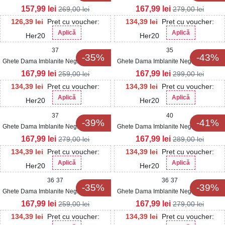
Ecologica Intoarsa Louella
Ecologica Intoarsa Divno2
157,99
lei
167,99
lei
269,00
lei
279,00
lei
126,39
lei
Pret cu voucher:
134,39
lei
Pret cu voucher:
Aplică
Aplică
Her20
Her20
37
35
-35%
-43%
Ghete Dama Imblanite Negre din Piele
Ghete Dama Imblanite Negre din Piele
Ecologica Intoarsa Kyomi2
Ecologica Mekdes2
167,99
lei
167,99
lei
259,00
lei
299,00
lei
134,39
lei
Pret cu voucher:
134,39
lei
Pret cu voucher:
Aplică
Aplică
Her20
Her20
37
40
-39%
-41%
Ghete Dama Imblanite Negre din Piele
Ghete Dama Imblanite Negre din Piele
Ecologica Noah
Ecologica Intoarsa Salima2
167,99
lei
167,99
lei
279,00
lei
289,00
lei
134,39
lei
Pret cu voucher:
134,39
lei
Pret cu voucher:
Aplică
Aplică
Her20
Her20
36
37
36
37
-35%
-39%
Ghete Dama Imblanite Negre din Piele
Ghete Dama Imblanite Negre din Piele
Ecologica Intoarsa Robyn
Ecologica Aurelae
167,99
lei
167,99
lei
259,00
lei
279,00
lei
134,39
lei
Pret cu voucher:
134,39
lei
Pret cu voucher: