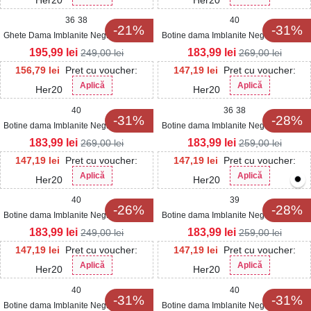
36
38
40
-21%
-31%
Ghete Dama Imblanite Negre din Piele
Botine dama Imblanite Negre din Piele
Ecologica Taizlyn
Ecologica Gineva
195,99
lei
183,99
lei
249,00
lei
269,00
lei
156,79
lei
Pret cu voucher:
147,19
lei
Pret cu voucher:
Aplică
Aplică
Her20
Her20
40
36
38
-31%
-28%
Botine dama Imblanite Negre din Piele
Botine dama Imblanite Negre din Piele
Ecologica Feryal
Ecologica Lacuita Wynne
183,99
lei
183,99
lei
269,00
lei
259,00
lei
147,19
lei
Pret cu voucher:
147,19
lei
Pret cu voucher:
Aplică
Aplică
Her20
Her20
40
39
-26%
-28%
Botine dama Imblanite Negre din Piele
Botine dama Imblanite Negre din Piele
Ecologica Intoarsa Tarma
Ecologica Bostyn
183,99
lei
183,99
lei
249,00
lei
259,00
lei
147,19
lei
Pret cu voucher:
147,19
lei
Pret cu voucher:
Aplică
Aplică
Her20
Her20
40
40
-31%
-31%
Botine dama Imblanite Negre din Piele
Botine dama Imblanite Negre din Piele