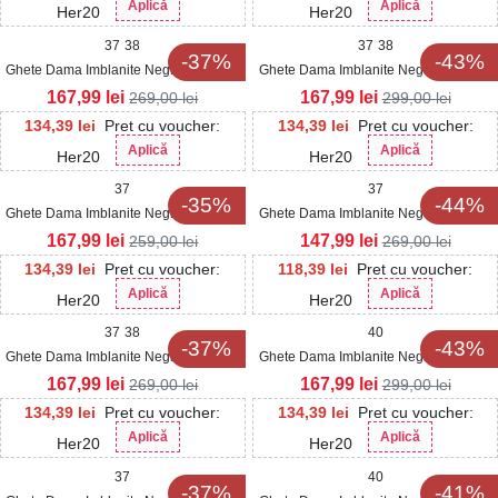
Aplică
Aplică
Her20
Her20
37
38
37
38
-37%
-43%
Ghete Dama Imblanite Negre din Piele
Ghete Dama Imblanite Negre din Piele
Ecologica Intoarsa Naina2
Ecologica Intoarsa Lucya2
167,99
lei
167,99
lei
269,00
lei
299,00
lei
134,39
lei
Pret cu voucher:
134,39
lei
Pret cu voucher:
Aplică
Aplică
Her20
Her20
37
37
-35%
-44%
Ghete Dama Imblanite Negre din Piele
Ghete Dama Imblanite Negre din Piele
Ecologica Kyomi
Ecologica Intoarsa Hridhya2
167,99
lei
147,99
lei
259,00
lei
269,00
lei
134,39
lei
Pret cu voucher:
118,39
lei
Pret cu voucher:
Aplică
Aplică
Her20
Her20
37
38
40
-37%
-43%
Ghete Dama Imblanite Negre din Piele
Ghete Dama Imblanite Negre din Piele
Ecologica Louella2
Ecologica Intoarsa Mekdes
167,99
lei
167,99
lei
269,00
lei
299,00
lei
134,39
lei
Pret cu voucher:
134,39
lei
Pret cu voucher:
Aplică
Aplică
Her20
Her20
37
40
-37%
-41%