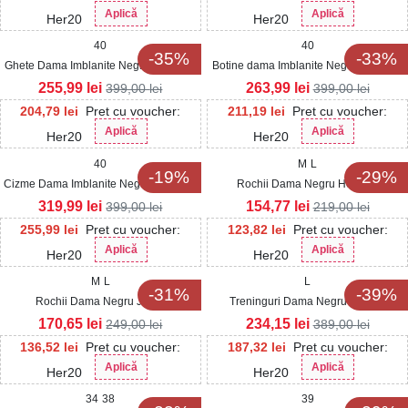
Aplică
Aplică
Her20
Her20
40
40
-35%
-33%
Ghete Dama Imblanite Negre din Piele
Botine dama Imblanite Negre din Piele
Ecologica Maizy2
Ecologica Intoarsa Zhavia
255,99
lei
263,99
lei
399,00
lei
399,00
lei
204,79
lei
Pret cu voucher:
211,19
lei
Pret cu voucher:
Aplică
Aplică
Her20
Her20
40
M
L
-19%
-29%
Cizme Dama Imblanite Negre din Piele
Rochii Dama Negru Heimely
Ecologica Intoarsa Jeshta
319,99
lei
154,77
lei
399,00
lei
219,00
lei
255,99
lei
Pret cu voucher:
123,82
lei
Pret cu voucher:
Aplică
Aplică
Her20
Her20
M
L
L
-31%
-39%
Rochii Dama Negru Jessa
Treninguri Dama Negru Kaziwa
170,65
lei
234,15
lei
249,00
lei
389,00
lei
136,52
lei
Pret cu voucher:
187,32
lei
Pret cu voucher:
Aplică
Aplică
Her20
Her20
34
38
39