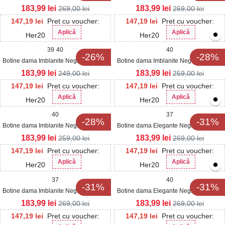
Ecologica Riwa
Ecologica Hanah
183,99
lei
183,99
lei
269,00
lei
269,00
lei
147,19
lei
Pret cu voucher:
147,19
lei
Pret cu voucher:
Aplică
Aplică
Her20
Her20
39
40
40
-26%
-28%
Botine dama Imblanite Negre din Piele
Botine dama Imblanite Negre din Piele
Ecologica Presea
Ecologica Intoarsa Bostyn2
183,99
lei
183,99
lei
249,00
lei
259,00
lei
147,19
lei
Pret cu voucher:
147,19
lei
Pret cu voucher:
Aplică
Aplică
Her20
Her20
40
37
-28%
-31%
Botine dama Imblanite Negre din Piele
Botine dama Elegante Negre din Piele
Ecologica Laris
Ecologica Intoarsa Odisey2
183,99
lei
183,99
lei
259,00
lei
269,00
lei
147,19
lei
Pret cu voucher:
147,19
lei
Pret cu voucher:
Aplică
Aplică
Her20
Her20
37
40
-31%
-31%
Botine dama Imblanite Negre din Piele
Botine dama Elegante Negre din Piele
Ecologica Hamidy
Ecologica Odisey
183,99
lei
183,99
lei
269,00
lei
269,00
lei
147,19
lei
Pret cu voucher:
147,19
lei
Pret cu voucher: