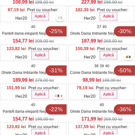
108,99
lei
227,99
lei
189,00
lei
299,00
lei
87,19
lei
Pret cu voucher:
182,39
lei
Pret cu voucher:
Aplică
Aplică
Her20
Her20
40
37
40
-25%
-30%
Pantofi dama eleganti Negri din Glitter
Ghete Dama Imblanite Negre din Piele
Katary
Ecologica Lelay
154,77
lei
187,99
lei
209,00
lei
269,00
lei
123,82
lei
Pret cu voucher:
150,39
lei
Pret cu voucher:
Aplică
Aplică
Her20
Her20
40
38
39
40
-31%
-50%
Ghete Dama Imblanite Negre din Piele
Cizme Dama Imblanite Negre din Piele
Ecologica Yostina
Ecologica Intoarsa Sesuny
189,99
lei
98,99
lei
279,00
lei
199,00
lei
151,99
lei
Pret cu voucher:
79,19
lei
Pret cu voucher:
Aplică
Aplică
Her20
Her20
2
40
40
-22%
-36%
Pantofi dama eleganti Negri din Piele
Ghete Dama Imblanite Negre din Piele
Ecologica Lacuita Ziva
Ecologica Harsim
154,77
lei
171,99
lei
199,00
lei
269,00
lei
123,82
lei
Pret cu voucher:
137,59
lei
Pret cu voucher:
Aplică
Aplică
Her20
Her20