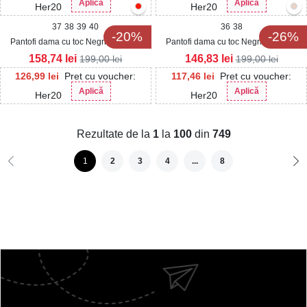
Aplică
Aplică
Her20
Her20
37
38
39
40
36
38
-20%
-26%
Pantofi dama cu toc Negri din Piele
Pantofi dama cu toc Negri din Piele
Ecologica Intoarsa Sayer
Ecologica Teya
158,74
lei
146,83
lei
199,00
lei
199,00
lei
126,99
lei
Pret cu voucher:
117,46
lei
Pret cu voucher:
Aplică
Aplică
Her20
Her20
Rezultate de la
1
la
100
din
749
1
2
3
4
...
8