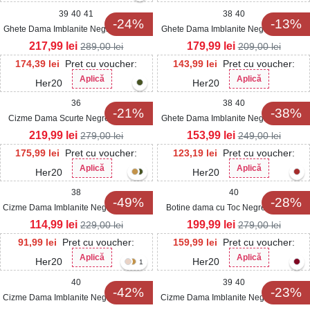
39
40
41
38
40
-24%
-13%
Ghete Dama Imblanite Negre din Piele
Ghete Dama Imblanite Negre din Piele
Ecologica Maiya
Ecologica Tabacita Emaira
217,99
lei
179,99
lei
289,00
lei
209,00
lei
174,39
lei
Pret cu voucher:
143,99
lei
Pret cu voucher:
Aplică
Aplică
Her20
Her20
36
38
40
-21%
-38%
Cizme Dama Scurte Negre din Piele
Ghete Dama Imblanite Negre din Piele
Ecologica Intoarsa Herme
Ecologica Makeda
219,99
lei
153,99
lei
279,00
lei
249,00
lei
175,99
lei
Pret cu voucher:
123,19
lei
Pret cu voucher:
Aplică
Aplică
Her20
Her20
38
40
-49%
-28%
Cizme Dama Imblanite Negre din Piele
Botine dama cu Toc Negre din Piele
Ecologica Intoarsa Reonaz
Ecologica Cressida
114,99
lei
199,99
lei
229,00
lei
279,00
lei
91,99
lei
Pret cu voucher:
159,99
lei
Pret cu voucher:
Aplică
Aplică
Her20
Her20
1
40
39
40
-42%
-23%
Cizme Dama Imblanite Negre din Piele
Cizme Dama Imblanite Negre din Piele
Ecologica Intoarsa Arilynn
Ecologica Dilnory