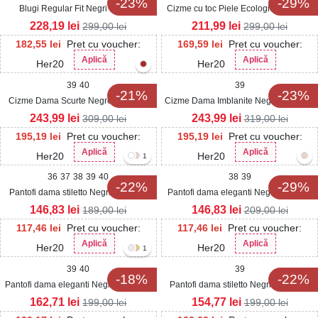
-23%
-29%
Blugi Regular Fit Negri Harkira
Cizme cu toc Piele Ecologica Intoarsa
Negru Franzine
228,19
lei
211,99
lei
299,00
lei
299,00
lei
182,55
lei
Pret cu voucher:
169,59
lei
Pret cu voucher:
Aplică
Aplică
Her20
Her20
39
40
39
-21%
-23%
Cizme Dama Scurte Negre din Piele
Cizme Dama Imblanite Negre din Piele
Ecologica Narthe
Ecologica Shrini
243,99
lei
243,99
lei
309,00
lei
319,00
lei
195,19
lei
Pret cu voucher:
195,19
lei
Pret cu voucher:
Aplică
Aplică
Her20
Her20
1
36
37
38
39
40
38
39
-22%
-29%
Pantofi dama stiletto Negri din Piele
Pantofi dama eleganti Negri din Piele
Ecologica Lacuita Mariama
Ecologica Noura
146,83
lei
146,83
lei
189,00
lei
209,00
lei
117,46
lei
Pret cu voucher:
117,46
lei
Pret cu voucher:
Aplică
Aplică
Her20
Her20
1
39
40
39
-18%
-22%
Pantofi dama eleganti Negri din Glitter
Pantofi dama stiletto Negri din Glitter
Willami
Charabe
162,71
lei
154,77
lei
199,00
lei
199,00
lei