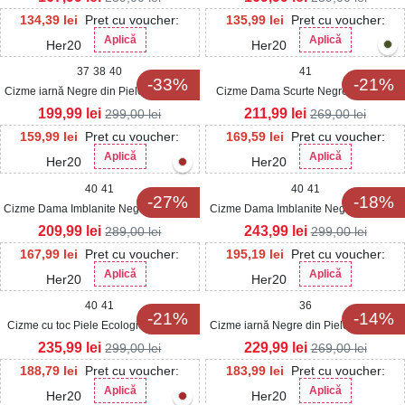
134,39
lei
Pret cu voucher:
135,99
lei
Pret cu voucher:
Aplică
Aplică
Her20
Her20
37
38
40
41
-33%
-21%
Cizme iarnă Negre din Piele Ecologica
Cizme Dama Scurte Negre din Piele
Navne
Ecologica Intoarsa Kazely
199,99
lei
211,99
lei
299,00
lei
269,00
lei
159,99
lei
Pret cu voucher:
169,59
lei
Pret cu voucher:
Aplică
Aplică
Her20
Her20
40
41
40
41
-27%
-18%
Cizme Dama Imblanite Negre din Piele
Cizme Dama Imblanite Negre din Piele
Ecologica Barleen
Ecologica Takwa
209,99
lei
243,99
lei
289,00
lei
299,00
lei
167,99
lei
Pret cu voucher:
195,19
lei
Pret cu voucher:
Aplică
Aplică
Her20
Her20
40
41
36
-21%
-14%
Cizme cu toc Piele Ecologica Intoarsa
Cizme iarnă Negre din Piele Ecologica
Negru Lenise
Marwa
235,99
lei
229,99
lei
299,00
lei
269,00
lei
188,79
lei
Pret cu voucher:
183,99
lei
Pret cu voucher:
Aplică
Aplică
Her20
Her20