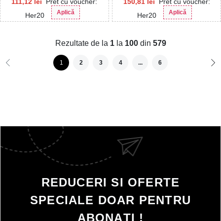
111,12
lei
Pret cu voucher:
150,81
lei
Pret cu voucher:
Aplică
Aplică
Her20
Her20
Rezultate de la
1
la
100
din
579
1
2
3
4
...
6
REDUCERI SI OFERTE
SPECIALE DOAR PENTRU
ABONAȚI !