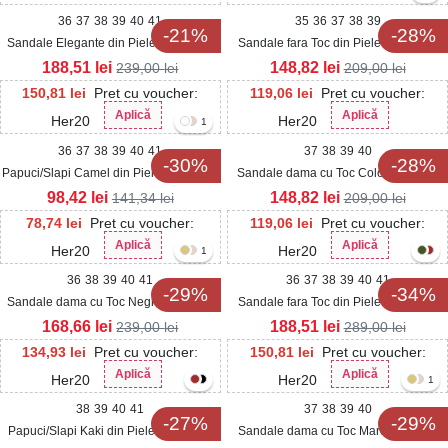
36
37
38
39
40
41
35
36
37
38
39
-21%
-28%
Sandale Elegante din Piele Ecologica
Sandale fara Toc din Piele Ecologica
Lacuita dama Albe Selya
dama Negre Alonza
188,51
lei
148,82
lei
239,00
lei
209,00
lei
150,81
lei
Pret cu voucher:
119,06
lei
Pret cu voucher:
Aplică
Aplică
Her20
Her20
1
36
37
38
39
40
41
37
38
39
40
-30%
-28%
Papuci/Slapi Camel din Piele Ecologica
Sandale dama cu Toc Color din Piele
Ornella
Ecologica Ofelis
98,42
lei
148,82
lei
141,34
lei
209,00
lei
78,74
lei
Pret cu voucher:
119,06
lei
Pret cu voucher:
Aplică
Aplică
Her20
Her20
1
36
38
39
40
41
36
37
38
39
40
41
-29%
-34%
Sandale dama cu Toc Negre din Piele
Sandale fara Toc din Piele Ecologica
Ecologica Intoarsa Yaven
Intoarsa dama Negre Alesy
168,66
lei
188,51
lei
239,00
lei
289,00
lei
134,93
lei
Pret cu voucher:
150,81
lei
Pret cu voucher:
Aplică
Aplică
Her20
Her20
1
38
39
40
41
37
38
39
40
-27%
-29%
Papuci/Slapi Kaki din Piele Ecologica
Sandale dama cu Toc Maro din Piele