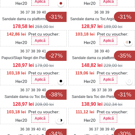
Aplică
Aplică
Her20
Her20
36
37
38
39
40
36
38
39
-31%
-31%
Sandale dama cu platforma Negre din
Sandale dama cu Toc Argintii din Satin
Piele Ecologica Aybris
Venrys
178,58
lei
128,97
lei
259,00
lei
189,00
lei
142,86
lei
Pret cu voucher:
103,18
lei
Pret cu voucher:
Aplică
Aplică
Her20
Her20
36
37
38
39
41
38
39
40
-27%
-35%
Papuci/Slapi Negri din Piele Ecologica
Sandale dama cu platforma Albe din
Intoarsa Sinira
Piele Ecologica Narevi
128,97
lei
148,82
lei
179,00
lei
229,00
lei
103,18
lei
Pret cu voucher:
119,06
lei
Pret cu voucher:
Aplică
Aplică
Her20
Her20
36
37
38
39
40
36
37
38
39
-38%
-31%
Sandale dama cu Toc Bej din Textil
Sandale fara Toc din Piele Ecologica
Nerise
Intoarsa dama Negre Darshi
128,97
lei
138,90
lei
209,00
lei
202,34
lei
103,18
lei
Pret cu voucher:
111,12
lei
Pret cu voucher:
Aplică
Aplică
Her20
Her20
36
38
39
40
41
36
37
38
39
40
-34%
-30%