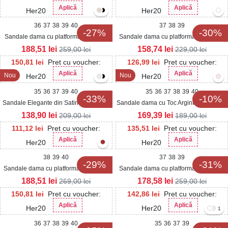
Aplică
Aplică
Her20
Her20
36
37
38
39
40
37
38
39
-27%
-30%
Sandale dama cu platforma Crem din
Sandale dama cu platforma Negre din
Piele Ecologica Jaresha
Piele Ecologica Aybria
188,51
lei
158,74
lei
259,00
lei
229,00
lei
150,81
lei
Pret cu voucher:
126,99
lei
Pret cu voucher:
Aplică
Aplică
Nou
Nou
Her20
Her20
35
36
37
39
40
35
36
37
38
39
40
-33%
-10%
Sandale Elegante din Satin dama Albe
Sandale dama cu Toc Argintii din Silicon
Aysah
Graney
138,90
lei
169,39
lei
209,00
lei
189,00
lei
111,12
lei
Pret cu voucher:
135,51
lei
Pret cu voucher:
Aplică
Aplică
Her20
Her20
38
39
40
37
38
39
-29%
-31%
Sandale dama cu platforma Negre din
Sandale dama cu platforma Negre din
Piele Ecologica Yerils
Piele Ecologica Mevlia
188,51
lei
178,58
lei
269,00
lei
259,00
lei
150,81
lei
Pret cu voucher:
142,86
lei
Pret cu voucher:
Aplică
Aplică
Her20
Her20
1
36
37
38
39
40
35
36
37
39