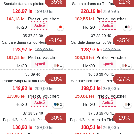
-35%
-21%
Sandale dama cu platforma Albe din
Sandale dama cu Toc Roz Auriu din
Piele Ecologica Adelisa
Piele Ecologica Emma
128,97
lei
228,19
lei
199,00
lei
289,99
lei
103,18
lei
Pret cu voucher:
182,55
lei
Pret cu voucher:
Aplică
Aplică
Her20
Her20
35
37
38
39
37
38
39
40
-31%
-35%
Sandale dama cu Toc Negre din Piele
Sandale dama cu Toc Verzi din Textil
Ecologica Intoarsa Shekina
Vissy
128,97
lei
128,97
lei
189,00
lei
199,00
lei
103,18
lei
Pret cu voucher:
103,18
lei
Pret cu voucher:
Aplică
Aplică
Her20
Her20
1
1
38
39
40
36
38
39
40
41
-28%
-27%
Papuci/Slapi Kaki din Piele Ecologica
Sandale fara Toc din Piele Ecologica
Intoarsa Isina
Intoarsa dama Camel Galevra
148,82
lei
188,51
lei
209,00
lei
259,00
lei
119,06
lei
Pret cu voucher:
150,81
lei
Pret cu voucher:
Aplică
Aplică
Her20
Her20
2
37
38
39
40
37
38
39
40
41
-30%
-29%
Papuci/Slapi Albi din Piele Ecologica
Papuci/Slapi Maro din Piele Ecologica
Linnye
Intoarsa Davla
138,90
lei
188,51
lei
199,00
lei
269,00
lei