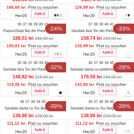
166,68
lei
Pret cu voucher:
126,99
lei
Pret cu voucher:
Aplică
Aplică
Her20
Her20
1
36
37
38
39
40
41
37
38
39
40
41
-24%
-33%
Papuci/Slapi Bej din Piele Ecologica
Sandale fara Toc din Piele Ecologica
Intoarsa Kinra
Intoarsa dama Kaki Yanko
188,51
lei
158,74
lei
249,00
lei
239,00
lei
150,81
lei
Pret cu voucher:
126,99
lei
Pret cu voucher:
Aplică
Aplică
Her20
Her20
1
35
36
37
38
39
40
36
37
38
39
40
-32%
-28%
Sandale fara Toc din Piele Ecologica
Sandale dama cu platforma Negre din
Intoarsa dama Maro Elyzas
Piele Ecologica Rolina
148,82
lei
178,58
lei
219,00
lei
249,00
lei
119,06
lei
Pret cu voucher:
142,86
lei
Pret cu voucher:
Aplică
Aplică
Her20
Her20
36
37
38
39
40
36
37
38
39
40
-39%
-39%
Sandale dama cu Toc Bej din Piele
Sandale dama cu Toc Negre din Piele
Ecologica Rinaya
Ecologica Intoarsa Rinaya
138,90
lei
138,90
lei
229,00
lei
229,00
lei
111,12
lei
Pret cu voucher:
111,12
lei
Pret cu voucher:
Aplică
Aplică
Her20
Her20