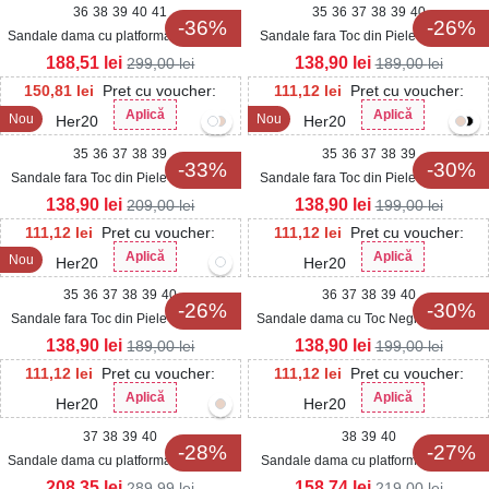
36
38
39
40
41
35
36
37
38
39
40
-36%
-26%
Sandale dama cu platforma Negre din
Sandale fara Toc din Piele Ecologica
Piele Ecologica Haris
dama Albe Kacia
188,51
lei
138,90
lei
299,00
lei
189,00
lei
150,81
lei
Pret cu voucher:
111,12
lei
Pret cu voucher:
Aplică
Aplică
Nou
Nou
Her20
Her20
35
36
37
38
39
35
36
37
38
39
-33%
-30%
Sandale fara Toc din Piele Ecologica
Sandale fara Toc din Piele Ecologica
Intoarsa dama Negre Esyra
dama Albe Alrya
138,90
lei
138,90
lei
209,00
lei
199,00
lei
111,12
lei
Pret cu voucher:
111,12
lei
Pret cu voucher:
Aplică
Aplică
Nou
Her20
Her20
35
36
37
38
39
40
36
37
38
39
40
-26%
-30%
Sandale fara Toc din Piele Ecologica
Sandale dama cu Toc Negre din Piele
Intoarsa dama Negre Kacia
Ecologica Intoarsa Veddy
138,90
lei
138,90
lei
189,00
lei
199,00
lei
111,12
lei
Pret cu voucher:
111,12
lei
Pret cu voucher:
Aplică
Aplică
Her20
Her20
37
38
39
40
38
39
40
-28%
-27%
Sandale dama cu platforma Negre din
Sandale dama cu platforma Albe din
Piele Ecologica Intoarsa Ella
Piele Ecologica Karina
208,35
lei
158,74
lei
289,99
lei
219,00
lei