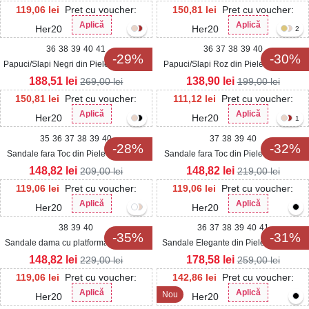
119,06
lei
Pret cu voucher:
150,81
lei
Pret cu voucher:
Aplică
Aplică
Her20
Her20
2
36
38
39
40
41
36
37
38
39
40
-29%
-30%
Papuci/Slapi Negri din Piele Ecologica
Papuci/Slapi Roz din Piele Ecologica
Intoarsa Davla
Intoarsa Cavely
188,51
lei
138,90
lei
269,00
lei
199,00
lei
150,81
lei
Pret cu voucher:
111,12
lei
Pret cu voucher:
Aplică
Aplică
Her20
Her20
1
35
36
37
38
39
40
37
38
39
40
-28%
-32%
Sandale fara Toc din Piele Ecologica
Sandale fara Toc din Piele Ecologica
dama Argintii Alonza
dama Nude Oreshi
148,82
lei
148,82
lei
209,00
lei
219,00
lei
119,06
lei
Pret cu voucher:
119,06
lei
Pret cu voucher:
Aplică
Aplică
Her20
Her20
38
39
40
36
37
38
39
40
41
-35%
-31%
Sandale dama cu platforma Negre din
Sandale Elegante din Piele Ecologica
Piele Ecologica Narevi
Intoarsa dama Crem Areza
148,82
lei
178,58
lei
229,00
lei
259,00
lei
119,06
lei
Pret cu voucher:
142,86
lei
Pret cu voucher:
Aplică
Aplică
Nou
Her20
Her20