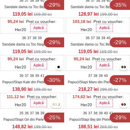
36
37
38
39
40
36
37
38
39
40
-29%
-35%
Sandale dama cu Toc Bej din Textil
Sandale dama cu Toc Bej din Piele
Laynis
Ecologica Visaly
119,05
lei
128,97
lei
169,00
lei
199,00
lei
95,24
lei
Pret cu voucher:
103,18
lei
Pret cu voucher:
Aplică
Aplică
Her20
Her20
36
37
38
39
36
37
38
39
40
-29%
-29%
Sandale dama cu Toc Negre din Piele
Sandale dama cu Toc Bej din Piele
Ecologica Inarys
Ecologica Inarys
119,05
lei
119,05
lei
169,00
lei
169,00
lei
95,24
lei
Pret cu voucher:
95,24
lei
Pret cu voucher:
Aplică
Aplică
Her20
Her20
36
37
38
39
41
37
38
39
40
-30%
-27%
Papuci/Slapi Kaki din Piele Ecologica
Papuci/Slapi Maro din Piele Ecologica
Drenya
Intoarsa Halya
138,90
lei
218,27
lei
199,00
lei
299,00
lei
111,12
lei
Pret cu voucher:
174,62
lei
Pret cu voucher:
Aplică
Aplică
Her20
Her20
2
35
36
37
38
39
36
37
38
39
40
41
-25%
-29%
Papuci/Slapi Gri din Piele Ecologica
Papuci/Slapi Bej din Piele Ecologica
Eralyne
Intoarsa Davla
148,82
lei
188,51
lei
199,00
lei
269,00
lei