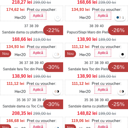
Intoarsa Halya
Ecologica Intoarsa Yaven
218,27
lei
168,66
lei
299,00
lei
239,00
lei
174,62
lei
Pret cu voucher:
134,93
lei
Pret cu voucher:
Aplică
Aplică
Her20
Her20
1
37
38
39
38
39
40
-22%
-26%
Sandale dama cu platforma Negre din
Papuci/Slapi Maro din Piele Ecologica
Piele Ecologica Intoarsa Luziana
Intoarsa Zarya
168,66
lei
138,90
lei
219,00
lei
189,00
lei
134,93
lei
Pret cu voucher:
111,12
lei
Pret cu voucher:
Aplică
Aplică
Nou
Nou
Her20
Her20
36
37
38
39
40
36
37
38
39
40
-30%
-26%
Sandale fara Toc din Piele Ecologica
Sandale fara Toc din Piele Ecologica
Intoarsa dama Negre Alrya
Intoarsa dama Bej Marky
138,90
lei
138,90
lei
199,00
lei
189,00
lei
111,12
lei
Pret cu voucher:
111,12
lei
Pret cu voucher:
Aplică
Aplică
Her20
Her20
35
36
37
38
39
40
35
36
38
39
40
-30%
-25%
Sandale dama cu Toc Crem din Satin
Sandale dama cu platforma Albe din
Krelys
Piele Ecologica Joxer
208,35
lei
148,82
lei
299,00
lei
199,00
lei
166,68
lei
Pret cu voucher:
119,06
lei
Pret cu voucher:
Aplică
Aplică
Nou
Nou