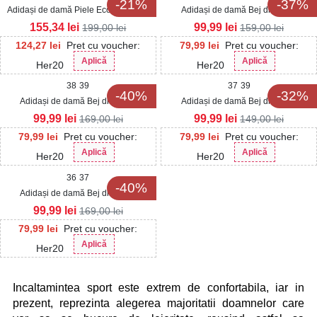
-21%
-37%
Adidași de damă Piele Ecologica Bej
Adidași de damă Bej din Piele
Nafisa
Ecologica Alihay
155,34
lei
99,99
lei
199,00
lei
159,00
lei
124,27
lei
Pret cu voucher:
79,99
lei
Pret cu voucher:
Aplică
Aplică
Her20
Her20
38
39
37
39
-40%
-32%
Adidași de damă Bej din Piele
Adidași de damă Bej din Piele
Ecologica Intoarsa Araia
Ecologica Intoarsa Yisel
99,99
lei
99,99
lei
169,00
lei
149,00
lei
79,99
lei
Pret cu voucher:
79,99
lei
Pret cu voucher:
Aplică
Aplică
Her20
Her20
36
37
-40%
Adidași de damă Bej din Piele
Ecologica Intoarsa Chevi
99,99
lei
169,00
lei
79,99
lei
Pret cu voucher:
Aplică
Her20
Incaltamintea sport este extrem de confortabila, iar in 
prezent, reprezinta alegerea majoritatii doamnelor care 