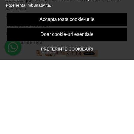
Cum cumpar
experienta imbunatatita.
Vezi cosul
Metode de plata
Accepta toate cookie-urile
Transport si retururi
Intrebari frecvente
Doar cookie-uri esentiale
Formular de retur
PREFERINTE COOKIE-URI
ASISTENTA
Contacteaza-ne
Intrebari frecvente
Harta site
ANPC
Solutionarea litigiilor
CONT CLIENT