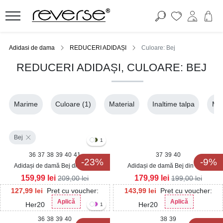
Adidasi de dama
REDUCERI ADIDAȘI
Culoare: Bej
REDUCERI ADIDAȘI, CULOARE: BEJ
Marime
Culoare
(1)
Material
Inaltime talpa
Mat
Bej
1
36
37
38
39
40
41
37
39
40
-23%
-9%
Adidași de damă Bej din Piele
Adidași de damă Bej din Piele
Ecologica Intoarsa Narali
Ecologica Zemyra
159,99
lei
179,99
lei
209,00
lei
199,00
lei
127,99
lei
Pret cu voucher:
143,99
lei
Pret cu voucher:
Aplică
Aplică
Her20
Her20
1
36
38
39
40
38
39