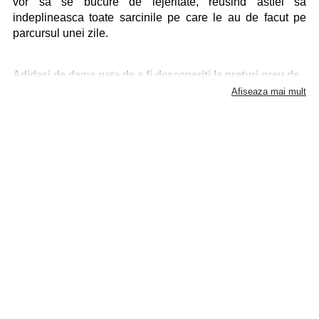
vor sa se bucure de lejeritate, reusind astfel sa 
indeplineasca toate sarcinile pe care le au de facut pe 
parcursul unei zile.
Adidasi de dama gata de a fi descoperiti la preturi greu de
rezistat!
Afiseaza mai mult
In magazinul nostru online, vei regasi o gama vasta de 
adidasi, ce au modele, texturi si culori diferite, astfel incat 
sa se potriveasca gusturilor tale. 
Opteaza pentru o pereche de incaltari sport confortabile, 
care sa se plieze stilului tau vestimentar si diferitelor 
momente ale zilei. 
Fie ca preferi adidasii atunci cand faci sport sau mergi la 
sala, fie ca faci parte din categoria persoanelor curajoase, 
care aleg sa poarte pantofii sport in diverse combinatii 
vestimentare, calitatea produselor noastre te vor convinge 
pe deplin!
Ce modele de adidasi pentru femei ar trebui sa ai in